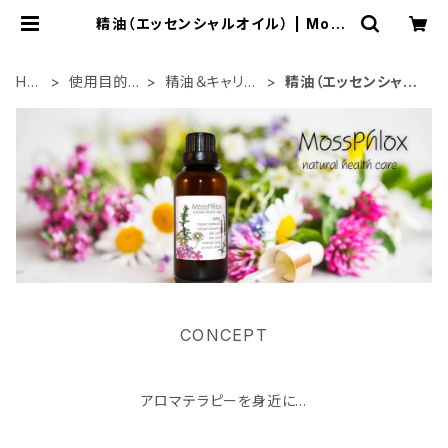
精油（エッセンシャルオイル） | Moss
Phlox Aromatherapy
HO
使用目的で
精油＆キャリア
精油（エッセンシャル
ME
選ぶ
オイル
オイル）
CONCEPT
アロマテラピーを身近に…